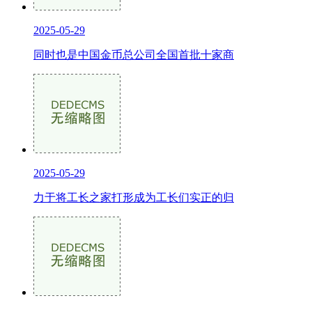
2025-05-29
同时也是中国金币总公司全国首批十家商
2025-05-29
力于将工长之家打形成为工长们实正的归