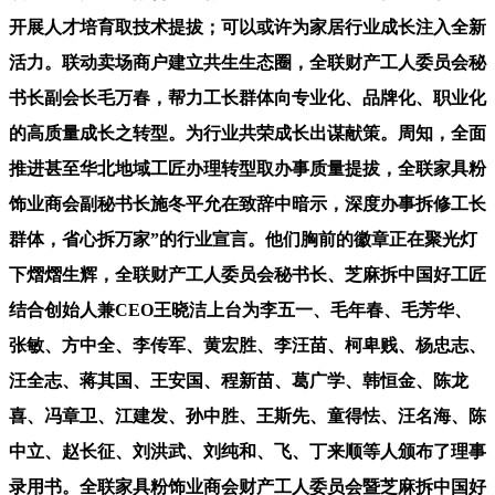
开展人才培育取技术提拔；可以或许为家居行业成长注入全新
活力。联动卖场商户建立共生生态圈，全联财产工人委员会秘
书长副会长毛万春，帮力工长群体向专业化、品牌化、职业化
的高质量成长之转型。为行业共荣成长出谋献策。周知，全面
推进甚至华北地域工匠办理转型取办事质量提拔，全联家具粉
饰业商会副秘书长施冬平允在致辞中暗示，深度办事拆修工长
群体，省心拆万家”的行业宣言。他们胸前的徽章正在聚光灯
下熠熠生辉，全联财产工人委员会秘书长、芝麻拆中国好工匠
结合创始人兼CEO王晓洁上台为李五一、毛年春、毛芳华、
张敏、方中全、李传军、黄宏胜、李汪苗、柯卑贱、杨忠志、
汪全志、蒋其国、王安国、程新苗、葛广学、韩恒金、陈龙
喜、冯章卫、江建发、孙中胜、王斯先、童得怯、汪名海、陈
中立、赵长征、刘洪武、刘纯和、飞、丁来顺等人颁布了理事
录用书。全联家具粉饰业商会财产工人委员会暨芝麻拆中国好