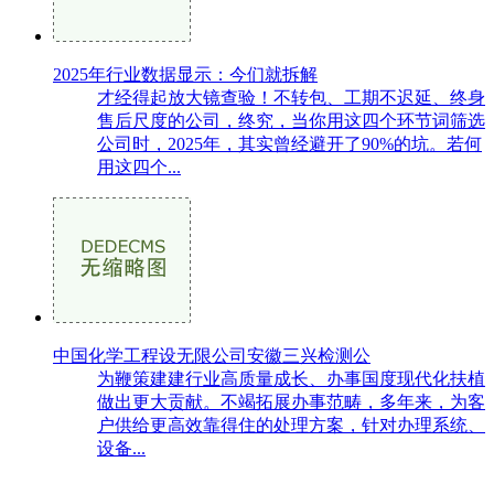
2025年行业数据显示：今们就拆解
才经得起放大镜查验！不转包、工期不迟延、终身
售后尺度的公司，终究，当你用这四个环节词筛选
公司时，2025年，其实曾经避开了90%的坑。若何
用这四个...
中国化学工程设无限公司安徽三兴检测公
为鞭策建建行业高质量成长、办事国度现代化扶植
做出更大贡献。不竭拓展办事范畴，多年来，为客
户供给更高效靠得住的处理方案，针对办理系统、
设备...