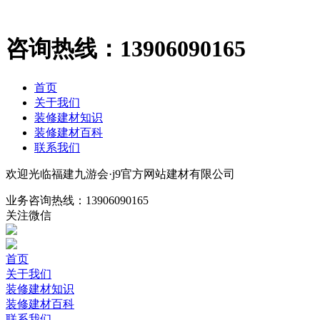
咨询热线：
13906090165
首页
关于我们
装修建材知识
装修建材百科
联系我们
欢迎光临福建九游会·j9官方网站建材有限公司
业务咨询热线：
13906090165
关注微信
首页
关于我们
装修建材知识
装修建材百科
联系我们