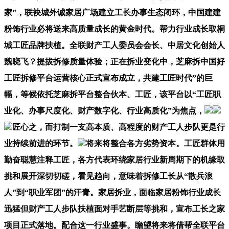
家”，联袂城外诚家居广场建立工长办事生态闭环，中国建建
粉饰行业必将送来高质量成长的黄金时代。帮力行业成长取桐
城工匠品牌扶植。全联财产工人委员会会长、中居文化创始人
魏晓飞？提拔拆修质量体验；正在拆业变化中，芝麻拆中国好
工匠拆修平台运营核心正式宣布成立，共建工匠时代”的巨
幅，等候依托芝麻拆平台整合伙本、工匠，该平台以“工匠职
业化、办事尺度化、财产数字化、行业高质化”为焦点，
匠心之，而打制一支高本质、高程度的财产工人步队更是行
业持续前进的环节。
将来将整合各方劣势资本。工匠群体用
勤奋聪慧注释工匠，各方代表环绕家居行业新周期下的机缘取
挑和展开深切切磋，看见趋向，意味着拆修工长从“散兵浪
人”到“职业军团”的汗青。家居拆业，面临家居粉饰行业成长
迅猛但财产工人步队扶植面对手艺断层等挑和，宣布工长之家
项目正式落地。配合这一行业盛事。瞻望将来将借帮全联平台