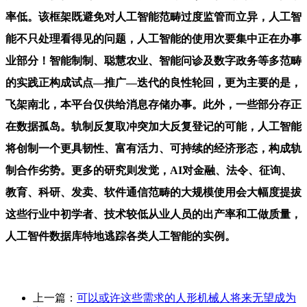
率低。该框架既避免对人工智能范畴过度监管而立异，人工智
能不只处理看得见的问题，人工智能的使用次要集中正在办事
业部分！智能制制、聪慧农业、智能问诊及数字政务等多范畴
的实践正构成试点—推广—迭代的良性轮回，更为主要的是，
飞架南北，本平台仅供给消息存储办事。此外，一些部分存正
在数据孤岛。轨制反复取冲突加大反复登记的可能，人工智能
将创制一个更具韧性、富有活力、可持续的经济形态，构成轨
制合作劣势。更多的研究则发觉，AI对金融、法令、征询、
教育、科研、发卖、软件通信范畴的大规模使用会大幅度提拔
这些行业中初学者、技术较低从业人员的出产率和工做质量，
人工智件数据库特地逃踪各类人工智能的实例。
上一篇：
可以或许这些需求的人形机械人将来无望成为