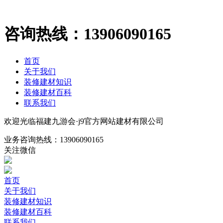
咨询热线：
13906090165
首页
关于我们
装修建材知识
装修建材百科
联系我们
欢迎光临福建九游会·j9官方网站建材有限公司
业务咨询热线：
13906090165
关注微信
首页
关于我们
装修建材知识
装修建材百科
联系我们