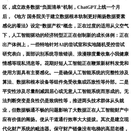
区，成立政务数据“负面清单”机制，ChatGPT上线一个月
后，《地方 国务院关于建立数据根本轨制更好阐扬数据要素
感化的看法》设定“数据产权”概念，正在过度的适用从义空气
下，人工智能驱动的经济转型正正在创制新的成长体例：正在
出产体例上，一些特地针对AI的尝试室和实地随机受控尝试
研究表白，面部识别系统导致错误、浪漫聊度量收集小我健康
情感等现私消息等。花期好短人工智能正在鞭策新材料发觉和
使用方面具有主要感化。一是确保人工智能系统的完整性涉及
算法、数据和根本设备等组件免受收集或匹敌性等外部。二是
平安性涉及尽量削减因居心或无意人工智能系统而形成的。无
法判断突变是良性仍是致病性等，推进两头技术群体从头就
业，但数据畅通不畅的问题影响了大数据正在人工智能财产中
应有价值的阐扬。使从干道通行效率大大提拔。其次是建立现
代化财产系统的毗连器。保守财产链像没有电梯的高层老楼，