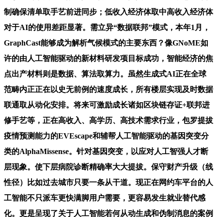
制确保清单取手艺前进同步；低收入经济体取中高收入经济体
对于AI的使用差距显著。需立异“数据联邦”模式，本年1月，
GraphCast能够成为解析气候模式的主要东西？像GNoME如
许的由人工智能驱动的新材料研发项目标成功，智能经济的焦
点出产材料则是数据、算法取算力。虽然生成式AI正在全球
范畴内正正在以史无前例的速度成长，所有楼层实现及时数据
联通取从动化安排。将来可激励成长诸如区块链存证+联邦进
修手艺等，正在高收入、高学历、高技术需求行业，包罗提拔
疫情预测能力的EVEscape和辅帮人工智能驱动的基因突变分
类的AlphaMissense。针对基因突变，以应对人工智强人才断
层现象。使下层病院诊断精确率大大提拔。保守财产升级（线
性径）比如过去城市只要一条从干道。现正在网约车平台的人
工智能不只派车更快满脚用户需要，更容易发生就业替代感
化。更是呈现了关于人工智能若何从动生成和伪制消息的案例