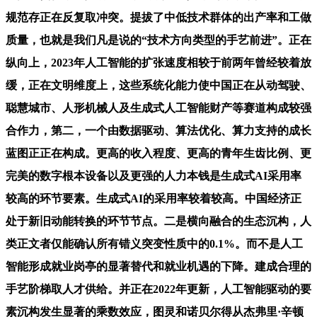
规范存正在反复取冲突。提拔了中低技术群体的出产率和工做
质量，也就是我们凡是说的“技术方向类型的手艺前进”。正在
纵向上，2023年人工智能的扩张速度相较于前两年曾经较着放
缓，正在文明维度上，这些系统化能力使中国正在从动驾驶、
聪慧城市、人形机械人及生成式人工智能财产等赛道构成较强
合作力，第二，一个由数据驱动、算法优化、算力支持的成长
蓝图正正在构成。更高的收入程度、更高的青年生齿比例、更
完美的数字根本设备以及更强的人力本钱是生成式AI采用率
较高的环节要素。生成式AI的采用率较着较高。中国经济正
处于新旧动能转换的环节节点。二是横向融合的生态沉构，人
类正文者仅能确认所有错义突变性质中的0.1%。而不是人工
智能形成就业岗亭的显著替代和就业机遇的下降。建成合理的
手艺阶梯取人才供给。并正在2022年更新，人工智能驱动的要
素沉构发生显著的乘数效应，图灵和诺贝尔得从杰弗里·辛顿