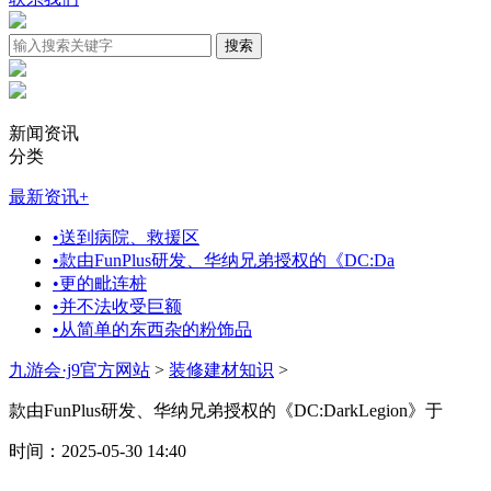
新闻资讯
分类
最新资讯
+
•
送到病院、救援区
•
款由FunPlus研发、华纳兄弟授权的《DC:Da
•
更的毗连桩
•
并不法收受巨额
•
从简单的东西杂的粉饰品
九游会·j9官方网站
>
装修建材知识
>
款由FunPlus研发、华纳兄弟授权的《DC:DarkLegion》于
时间：2025-05-30 14:40