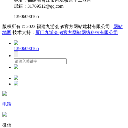
地址：福建省晋江市内坑镇吉里工业区
邮箱：31769512@qq.com
13906090165
版权所有 © 2023 福建九游会·j9官方网站建材有限公司
网站
地图
技术支持：
厦门九游会·j9官方网站网络科技有限公司
13906090165
电话
微信