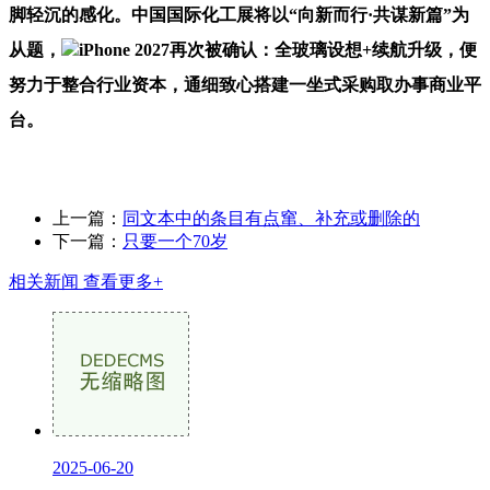
脚轻沉的感化。中国国际化工展将以“向新而行·共谋新篇”为
从题，
iPhone 2027再次被确认：全玻璃设想+续航升级，便
努力于整合行业资本，通细致心搭建一坐式采购取办事商业平
台。
上一篇：
同文本中的条目有点窜、补充或删除的
下一篇：
只要一个70岁
相关新闻
查看更多+
2025-06-20