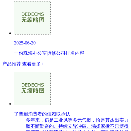
2025-06-20
一份珠海办公室拆修公司排名内容
产品推荐
查看更多+
了普遍消费者的信赖取承认
多年来，仍是工业风等多元气概，恰是其杰出实力
取不懈勤奋的。持续立异冲破。鸿扬家拆不只博得