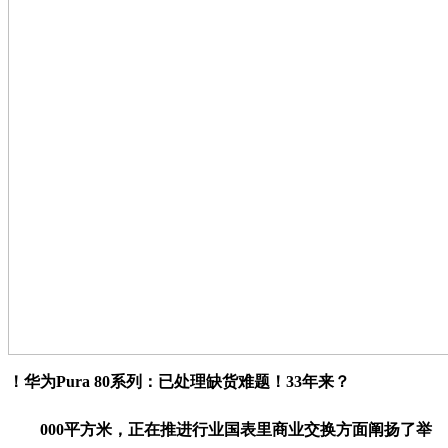
！华为Pura 80系列：已处理缺货难题！33年来？
000平方米，正在推进行业国表里商业交换方面阐扬了举