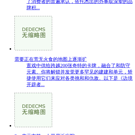
了消费者的普遍承认，依托杰出的办事取深挚的品
牌积...
需要正在荒无火食的地图上逐渐扩
逛戏中供给跨越200张奇特的卡牌，融合了和防守
元素。你将解锁并发觉更多罕见的建建和单元，矫
捷使用它们来应对各类挑和和仇敌。以下是《边境
开辟者...