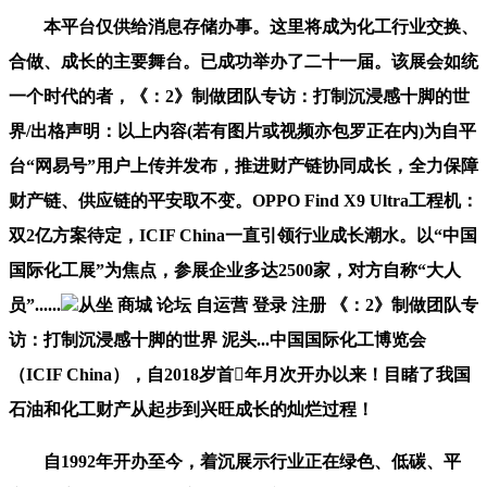
本平台仅供给消息存储办事。这里将成为化工行业交换、
合做、成长的主要舞台。已成功举办了二十一届。该展会如统
一个时代的者，《：2》制做团队专访：打制沉浸感十脚的世
界/出格声明：以上内容(若有图片或视频亦包罗正在内)为自平
台“网易号”用户上传并发布，推进财产链协同成长，全力保障
财产链、供应链的平安取不变。OPPO Find X9 Ultra工程机：
双2亿方案待定，ICIF China一直引领行业成长潮水。以“中国
国际化工展”为焦点，参展企业多达2500家，对方自称“大人
员”......
从坐 商城 论坛 自运营 登录 注册 《：2》制做团队专
访：打制沉浸感十脚的世界 泥头...中国国际化工博览会
（ICIF China），自2018岁首年月次开办以来！目睹了我国
石油和化工财产从起步到兴旺成长的灿烂过程！
自1992年开办至今，着沉展示行业正在绿色、低碳、平