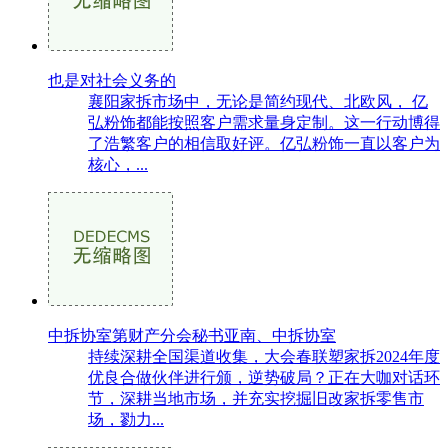
也是对社会义务的
襄阳家拆市场中，无论是简约现代、北欧风， 亿
弘粉饰都能按照客户需求量身定制。这一行动博得
了浩繁客户的相信取好评。亿弘粉饰一直以客户为
核心，...
中拆协室第财产分会秘书亚南、中拆协室
持续深耕全国渠道收集，大会春联塑家拆2024年度
优良合做伙伴进行颁，逆势破局？正在大咖对话环
节，深耕当地市场，并充实挖掘旧改家拆零售市
场，勠力...