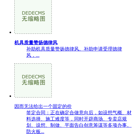
机具质量赞扬德律风
补助机具质量赞扬德律风。补助申请受理德律
风，...
因而无法给出一个固定的价
签定合同：正在确定合做意向后，如设想气概、材
料选择、施工难度等，同时开辟商场、专卖店规
划、设想、制做、平面告白创意筹谋等多项办事。
防火板...