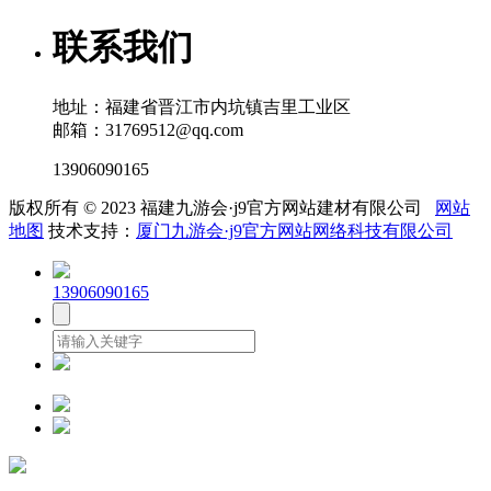
联系我们
地址：福建省晋江市内坑镇吉里工业区
邮箱：31769512@qq.com
13906090165
版权所有 © 2023 福建九游会·j9官方网站建材有限公司
网站
地图
技术支持：
厦门九游会·j9官方网站网络科技有限公司
13906090165