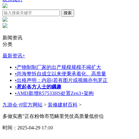
新闻资讯
分类
最新资讯
+
•
产物制制厂家的出产规模规模不竭扩大
•
尚海整拆自成立以来便秉承着化、高质量
•
出格声明：内容(若有图片或视频亦包罗正
•
惹起各方人士的瞩趣
•
AMD新增R57533HS处置Zen3+架构
九游会·j9官方网站
>
装修建材百科
>
多做实惠”正在粉饰市范畴里凭仗高质量低价位
时间：2025-04-29 17:10