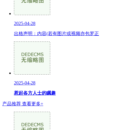
2025-04-28
出格声明：内容(若有图片或视频亦包罗正
2025-04-28
惹起各方人士的瞩趣
产品推荐
查看更多+